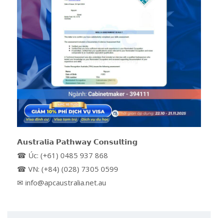
𝗔𝘂𝘀𝘁𝗿𝗮𝗹𝗶𝗮 𝗣𝗮𝘁𝗵𝘄𝗮𝘆 𝗖𝗼𝗻𝘀𝘂𝗹𝘁𝗶𝗻𝗴
☎ Úc: (+61) 0485 937 868
☎ VN: (+84) (028) 7305 0599
✉ info@apcaustralia.net.au