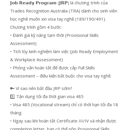
𝗝𝗼𝗯 𝗥𝗲𝗮𝗱𝘆 𝗣𝗿𝗼𝗴𝗿𝗮𝗺 (𝗝𝗥𝗣) là chương trình của
Trades Recognition Australia (TRA) dành cho sinh viên
học nghề muốn xin visa tay nghề (189/190/491).
Chương trình gồm 4 bước:
• Đánh giá kỹ năng tạm thời (Provisional Skills
Assessment)
• Tích lũy kinh nghiệm làm việc (Job Ready Employment
& Workplace Assessment)
• Phỏng vấn hoàn tất để được cấp Full Skills
Assessment – điều kiện bắt buộc cho visa tay nghề.
🔑 Vì sao nên bắt đầu JRP sớm?
1️⃣ Tận dụng tối đa thời gian visa 485
• Visa 485 (Vocational stream) chỉ có thời hạn tối đa 18
tháng.
• Ngay sau khi hoàn tất Certificate III/IV và nhận được
completion letter, bạn có thể nộp Provisional Skills