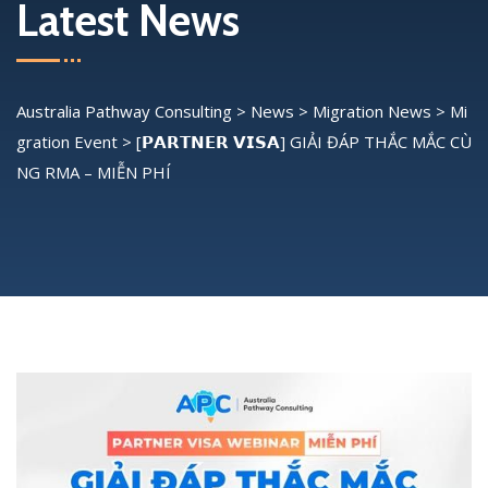
Latest News
Australia Pathway Consulting
>
News
>
Migration News
>
Mi
gration Event
>
[𝗣𝗔𝗥𝗧𝗡𝗘𝗥 𝗩𝗜𝗦𝗔] GIẢI ĐÁP THẮC MẮC CÙ
NG RMA – MIỄN PHÍ