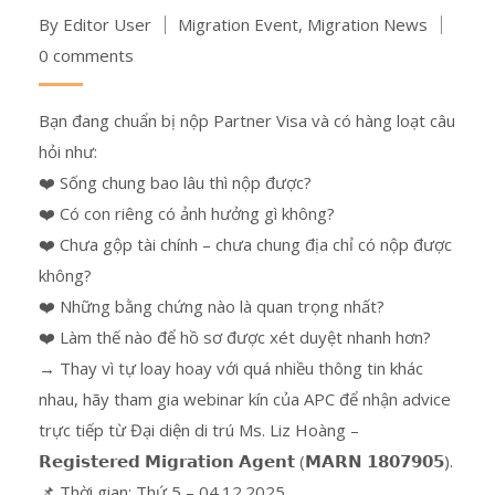
By Editor User
Migration Event
,
Migration News
0 comments
Bạn đang chuẩn bị nộp Partner Visa và có hàng loạt câu
hỏi như:
❤️ Sống chung bao lâu thì nộp được?
❤️ Có con riêng có ảnh hưởng gì không?
❤️ Chưa gộp tài chính – chưa chung địa chỉ có nộp được
không?
❤️ Những bằng chứng nào là quan trọng nhất?
❤️ Làm thế nào để hồ sơ được xét duyệt nhanh hơn?
→ Thay vì tự loay hoay với quá nhiều thông tin khác
nhau, hãy tham gia webinar kín của APC để nhận advice
trực tiếp từ Đại diện di trú Ms. Liz Hoàng –
𝗥𝗲𝗴𝗶𝘀𝘁𝗲𝗿𝗲𝗱 𝗠𝗶𝗴𝗿𝗮𝘁𝗶𝗼𝗻 𝗔𝗴𝗲𝗻𝘁 (𝗠𝗔𝗥𝗡 𝟭𝟴𝟬𝟳𝟵𝟬𝟱).
📌 Thời gian: Thứ 5 – 04.12.2025