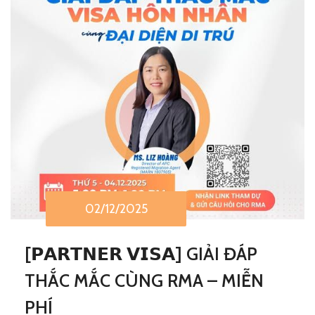
02/12/2025
[𝗣𝗔𝗥𝗧𝗡𝗘𝗥 𝗩𝗜𝗦𝗔] GIẢI ĐÁP
THẮC MẮC CÙNG RMA – MIỄN
PHÍ