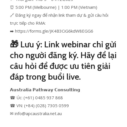
⏰ 5:00 PM (Melbourne) | 1:00 PM (Vietnam)
🔗 Đăng ký ngay để nhận link tham dự & gửi câu hỏi
trực tiếp cho RMA:
➡️ https://forms.gle/JK4B3CiG6kdW8EGG6
🎁 Lưu ý: Link webinar chỉ gửi
cho người đăng ký. Hãy để lại
câu hỏi để được ưu tiên giải
đáp trong buổi live.
𝗔𝘂𝘀𝘁𝗿𝗮𝗹𝗶𝗮 𝗣𝗮𝘁𝗵𝘄𝗮𝘆 𝗖𝗼𝗻𝘀𝘂𝗹𝘁𝗶𝗻𝗴
☎ Úc: (+61) 0485 937 868
☎ VN: (+84) (028) 7305 0599
✉ info@apcaustralia.net.au