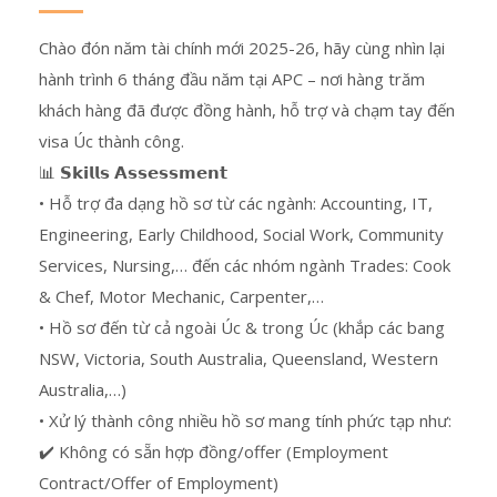
Chào đón năm tài chính mới 2025-26, hãy cùng nhìn lại
hành trình 6 tháng đầu năm tại APC – nơi hàng trăm
khách hàng đã được đồng hành, hỗ trợ và chạm tay đến
visa Úc thành công.
📊 𝗦𝗸𝗶𝗹𝗹𝘀 𝗔𝘀𝘀𝗲𝘀𝘀𝗺𝗲𝗻𝘁
• Hỗ trợ đa dạng hồ sơ từ các ngành: Accounting, IT,
Engineering, Early Childhood, Social Work, Community
Services, Nursing,… đến các nhóm ngành Trades: Cook
& Chef, Motor Mechanic, Carpenter,…
• Hồ sơ đến từ cả ngoài Úc & trong Úc (khắp các bang
NSW, Victoria, South Australia, Queensland, Western
Australia,…)
• Xử lý thành công nhiều hồ sơ mang tính phức tạp như:
✔️ Không có sẵn hợp đồng/offer (Employment
Contract/Offer of Employment)