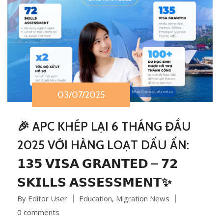
03/07/2025
🎉 APC KHÉP LẠI 6 THÁNG ĐẦU
2025 VỚI HÀNG LOẠT DẤU ẤN:
𝟭𝟯𝟱 𝗩𝗜𝗦𝗔 𝗚𝗥𝗔𝗡𝗧𝗘𝗗 – 𝟳𝟮
𝗦𝗞𝗜𝗟𝗟𝗦 𝗔𝗦𝗦𝗘𝗦𝗦𝗠𝗘𝗡𝗧✨
By Editor User
Education
,
Migration News
0 comments