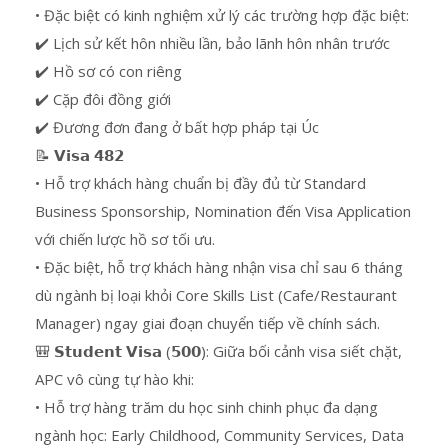
• Đặc biệt có kinh nghiệm xử lý các trường hợp đặc biệt:
✔️ Lịch sử kết hôn nhiều lần, bảo lãnh hôn nhân trước
✔️ Hồ sơ có con riêng
✔️ Cặp đôi đồng giới
✔️ Đương đơn đang ở bất hợp pháp tại Úc
📝 𝗩𝗶𝘀𝗮 𝟰𝟴𝟮
• Hỗ trợ khách hàng chuẩn bị đầy đủ từ Standard
Business Sponsorship, Nomination đến Visa Application
với chiến lược hồ sơ tối ưu.
• Đặc biệt, hỗ trợ khách hàng nhận visa chỉ sau 6 tháng
dù ngành bị loại khỏi Core Skills List (Cafe/Restaurant
Manager) ngay giai đoạn chuyển tiếp về chính sách.
🎒 𝗦𝘁𝘂𝗱𝗲𝗻𝘁 𝗩𝗶𝘀𝗮 (𝟱𝟬𝟬): Giữa bối cảnh visa siết chặt,
APC vô cùng tự hào khi:
• Hỗ trợ hàng trăm du học sinh chinh phục đa dạng
ngành học: Early Childhood, Community Services, Data