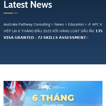
Latest News
Australia Pathway Consulting
>
News
>
Education
>
🎉 APC K
HÉP LẠI 6 THÁNG ĐẦU 2025 VỚI HÀNG LOẠT DẤU ẤN: 𝟭𝟯𝟱
𝗩𝗜𝗦𝗔 𝗚𝗥𝗔𝗡𝗧𝗘𝗗 – 𝟳𝟮 𝗦𝗞𝗜𝗟𝗟𝗦 𝗔𝗦𝗦𝗘𝗦𝗦𝗠𝗘𝗡𝗧✨