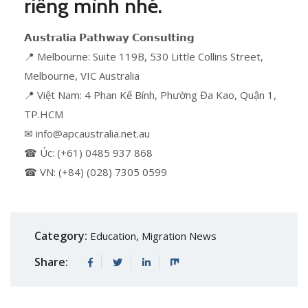
riêng mình nhé.
𝗔𝘂𝘀𝘁𝗿𝗮𝗹𝗶𝗮 𝗣𝗮𝘁𝗵𝘄𝗮𝘆 𝗖𝗼𝗻𝘀𝘂𝗹𝘁𝗶𝗻𝗴
📍 Melbourne: Suite 119B, 530 Little Collins Street,
Melbourne, VIC Australia
📍 Việt Nam: 4 Phan Kế Bính, Phường Đa Kao, Quận 1,
TP.HCM
✉ info@apcaustralia.net.au
☎ Úc: (+61) 0485 937 868
☎ VN: (+84) (028) 7305 0599
Category:
Education
,
Migration News
Share: