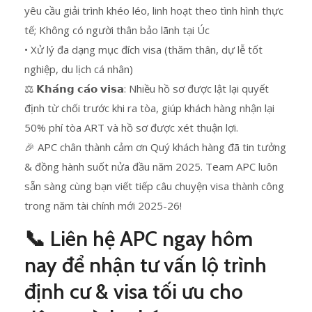
yêu cầu giải trình khéo léo, linh hoạt theo tình hình thực
tế; Không có người thân bảo lãnh tại Úc
• Xử lý đa dạng mục đích visa (thăm thân, dự lễ tốt
nghiệp, du lịch cá nhân)
⚖️ 𝗞𝗵𝗮́𝗻𝗴 𝗰𝗮́𝗼 𝘃𝗶𝘀𝗮: Nhiều hồ sơ được lật lại quyết
định từ chối trước khi ra tòa, giúp khách hàng nhận lại
50% phí tòa ART và hồ sơ được xét thuận lợi.
🎉 APC chân thành cảm ơn Quý khách hàng đã tin tưởng
& đồng hành suốt nửa đầu năm 2025. Team APC luôn
sẵn sàng cùng bạn viết tiếp câu chuyện visa thành công
trong năm tài chính mới 2025-26!
📞 Liên hệ APC ngay hôm
nay để nhận tư vấn lộ trình
định cư & visa tối ưu cho