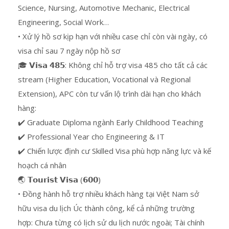
Science, Nursing, Automotive Mechanic, Electrical
Engineering, Social Work…
• Xử lý hồ sơ kịp hạn với nhiều case chỉ còn vài ngày, có
visa chỉ sau 7 ngày nộp hồ sơ
🎓 𝗩𝗶𝘀𝗮 𝟰𝟴𝟱: Không chỉ hỗ trợ visa 485 cho tất cả các
stream (Higher Education, Vocational và Regional
Extension), APC còn tư vấn lộ trình dài hạn cho khách
hàng:
✔️ Graduate Diploma ngành Early Childhood Teaching
✔️ Professional Year cho Engineering & IT
✔️ Chiến lược định cư Skilled Visa phù hợp năng lực và kế
hoạch cá nhân
🌏 𝗧𝗼𝘂𝗿𝗶𝘀𝘁 𝗩𝗶𝘀𝗮 (𝟲𝟬𝟬)
• Đồng hành hỗ trợ nhiều khách hàng tại Việt Nam sở
hữu visa du lịch Úc thành công, kể cả những trường
hợp: Chưa từng có lịch sử du lịch nước ngoài; Tài chính