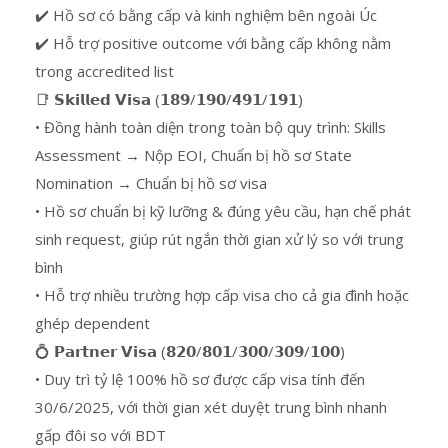
✔️ Hồ sơ có bằng cấp và kinh nghiệm bên ngoài Úc
✔️ Hỗ trợ positive outcome với bằng cấp không nằm
trong accredited list
📑 𝗦𝗸𝗶𝗹𝗹𝗲𝗱 𝗩𝗶𝘀𝗮 (𝟭𝟴𝟵/𝟭𝟵𝟬/𝟰𝟵𝟭/𝟭𝟵𝟭)
• Đồng hành toàn diện trong toàn bộ quy trình: Skills
Assessment → Nộp EOI, Chuẩn bị hồ sơ State
Nomination → Chuẩn bị hồ sơ visa
• Hồ sơ chuẩn bị kỹ lưỡng & đúng yêu cầu, hạn chế phát
sinh request, giúp rút ngắn thời gian xử lý so với trung
bình
• Hỗ trợ nhiều trường hợp cấp visa cho cả gia đình hoặc
ghép dependent
💍 𝗣𝗮𝗿𝘁𝗻𝗲𝗿 𝗩𝗶𝘀𝗮 (𝟴𝟮𝟬/𝟴𝟬𝟭/𝟯𝟬𝟬/𝟯𝟬𝟵/𝟭𝟬𝟬)
• Duy trì tỷ lệ 100% hồ sơ được cấp visa tính đến
30/6/2025, với thời gian xét duyệt trung bình nhanh
gấp đôi so với BDT