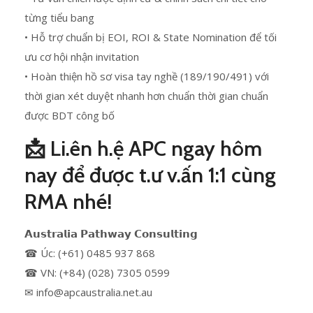
từng tiểu bang
• Hỗ trợ chuẩn bị EOI, ROI & State Nomination để tối
ưu cơ hội nhận invitation
• Hoàn thiện hồ sơ visa tay nghề (189/190/491) với
thời gian xét duyệt nhanh hơn chuẩn thời gian chuẩn
được BDT công bố
📩 Li.ên h.ệ APC ngay hôm
nay để được t.ư v.ấn 1:1 cùng
RMA nhé!
𝗔𝘂𝘀𝘁𝗿𝗮𝗹𝗶𝗮 𝗣𝗮𝘁𝗵𝘄𝗮𝘆 𝗖𝗼𝗻𝘀𝘂𝗹𝘁𝗶𝗻𝗴
☎ Úc: (+61) 0485 937 868
☎ VN: (+84) (028) 7305 0599
✉ info@apcaustralia.net.au