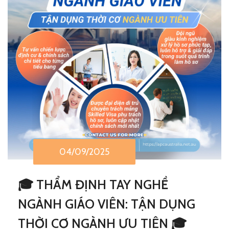
04/09/2025
🎓 THẨM ĐỊNH TAY NGHỀ
NGÀNH GIÁO VIÊN: TẬN DỤNG
THỜI CƠ NGÀNH ƯU TIÊN 🎓