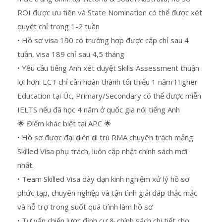
ROI được ưu tiên và State Nomination có thể được xét
duyệt chỉ trong 1-2 tuần
• Hồ sơ visa 190 có trường hợp được cấp chỉ sau 4
tuần, visa 189 chỉ sau 4,5 tháng
• Yêu cầu tiếng Anh xét duyệt Skills Assessment thuận
lợi hơn: ECT chỉ cần hoàn thành tối thiểu 1 năm Higher
Education tại Úc, Primary/Secondary có thể được miễn
IELTS nếu đã học 4 năm ở quốc gia nói tiếng Anh
🌟 Điểm khác biệt tại APC 🌟
• Hồ sơ được đại diện di trú RMA chuyên trách mảng
Skilled Visa phụ trách, luôn cập nhật chính sách mới
nhất.
• Team Skilled Visa dày dạn kinh nghiệm xử lý hồ sơ
phức tạp, chuyên nghiệp và tận tình giải đáp thắc mắc
và hỗ trợ trong suốt quá trình làm hồ sơ
• Tư vấn chiến lược định cư & chính sách chi tiết cho