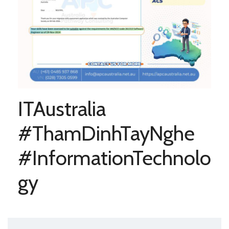
ITAustralia
#ThamDinhTayNghe
#InformationTechnolo
gy