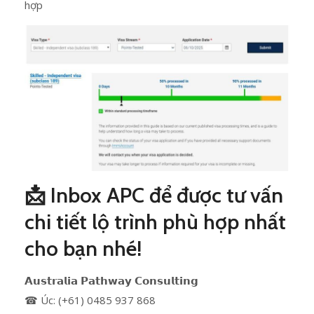
hợp
📩 Inbox APC để được tư vấn
chi tiết lộ trình phù hợp nhất
cho bạn nhé!
𝗔𝘂𝘀𝘁𝗿𝗮𝗹𝗶𝗮 𝗣𝗮𝘁𝗵𝘄𝗮𝘆 𝗖𝗼𝗻𝘀𝘂𝗹𝘁𝗶𝗻𝗴
☎ Úc: (+61) 0485 937 868