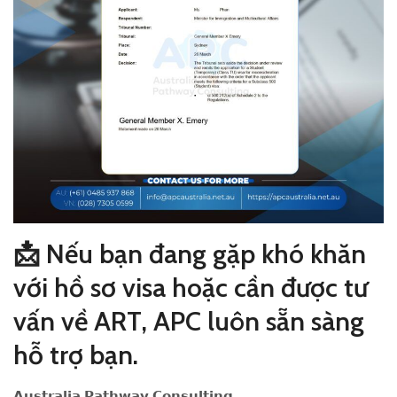
📩 Nếu bạn đang gặp khó khăn
với hồ sơ visa hoặc cần được tư
vấn về ART, APC luôn sẵn sàng
hỗ trợ bạn.
𝗔𝘂𝘀𝘁𝗿𝗮𝗹𝗶𝗮 𝗣𝗮𝘁𝗵𝘄𝗮𝘆 𝗖𝗼𝗻𝘀𝘂𝗹𝘁𝗶𝗻𝗴