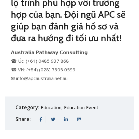
lộ trình phù hợp với trường
hợp của bạn. Đội ngũ APC sẽ
giúp bạn đánh giá hồ sơ và
đưa ra hướng đi tối ưu nhất!
𝗔𝘂𝘀𝘁𝗿𝗮𝗹𝗶𝗮 𝗣𝗮𝘁𝗵𝘄𝗮𝘆 𝗖𝗼𝗻𝘀𝘂𝗹𝘁𝗶𝗻𝗴
☎ Úc: (+61) 0485 937 868
☎ VN: (+84) (028) 7305 0599
✉ info@apcaustralia.net.au
Category:
Education
,
Education Event
Share: