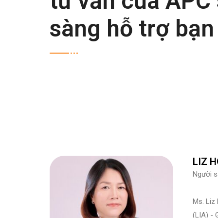
tư vấn của APC
sàng hỗ trợ bạn
LIZ 
Người s
Ms. Liz
(LIA) -