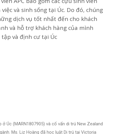
 viên APC bao gồm các cựu sinh viên
việc và sinh sống tại Úc. Do đó, chúng
hững dịch vụ tốt nhất đến cho khách
ành và hỗ trợ khách hàng của mình
tập và định cư tại Úc
hép ở Úc (MARN1807905) và cố vấn di trú New Zealand
nh. Ms. Liz Hoàng đã học luật Di trú tại Victoria