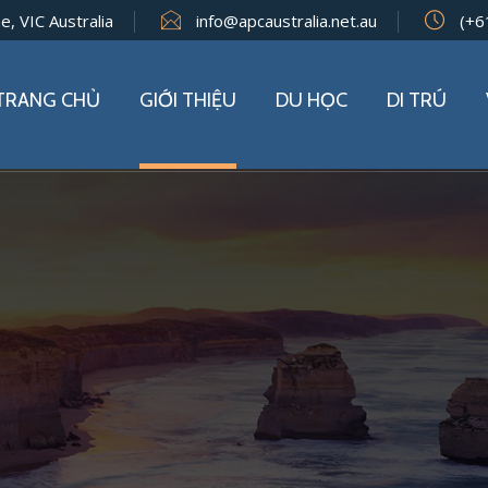
e, VIC Australia
info@apcaustralia.net.au
(+6
TRANG CHỦ
GIỚI THIỆU
DU HỌC
DI TRÚ