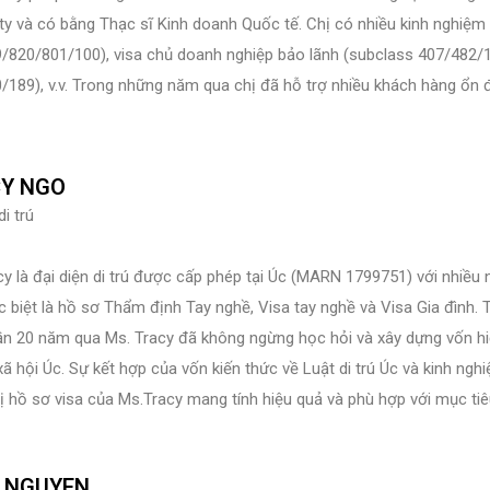
ity và có bằng Thạc sĩ Kinh doanh Quốc tế. Chị có nhiều kinh nghiệm 
/820/801/100), visa chủ doanh nghiệp bảo lãnh (subclass 407/482/1
/189), v.v. Trong những năm qua chị đã hỗ trợ nhiều khách hàng ổn 
Y NGO
i trú
cy là đại diện di trú được cấp phép tại Úc (MARN 1799751) với nhiều
c biệt là hồ sơ Thẩm định Tay nghề, Visa tay nghề và Visa Gia đình. 
ần 20 năm qua Ms. Tracy đã không ngừng học hỏi và xây dựng vốn hiể
xã hội Úc. Sự kết hợp của vốn kiến thức về Luật di trú Úc và kinh ng
ị hồ sơ visa của Ms.Tracy mang tính hiệu quả và phù hợp với mục ti
 NGUYEN