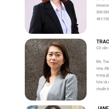
Univers
300/309
491/190
TRAC
Cố vấn d
Ms. Tra
visa, đặ
trong g
hóa và 
chuẩn b
JANE