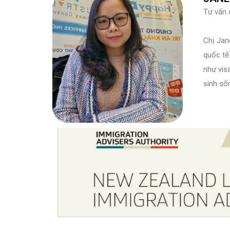
Tư vấn 
Chị Jan
quốc tế
như vis
sinh số