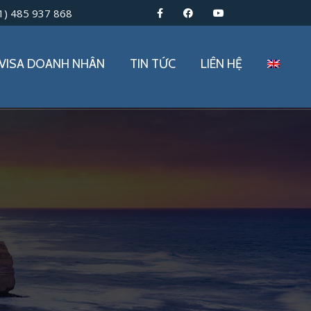
1) 485 937 868
VISA DOANH NHÂN
TIN TỨC
LIÊN HỆ