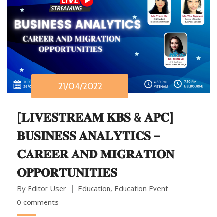
21/04/2022
[𝐋𝐈𝐕𝐄𝐒𝐓𝐑𝐄𝐀𝐌 𝐊𝐁𝐒 & 𝐀𝐏𝐂]
𝐁𝐔𝐒𝐈𝐍𝐄𝐒𝐒 𝐀𝐍𝐀𝐋𝐘𝐓𝐈𝐂𝐒 –
𝐂𝐀𝐑𝐄𝐄𝐑 𝐀𝐍𝐃 𝐌𝐈𝐆𝐑𝐀𝐓𝐈𝐎𝐍
𝐎𝐏𝐏𝐎𝐑𝐓𝐔𝐍𝐈𝐓𝐈𝐄𝐒
By Editor User
Education
,
Education Event
0 comments