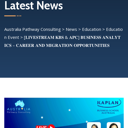
Latest News
Australia Pathway Consulting
>
News
>
Education
>
Educatio
n Event
>
[𝐋𝐈𝐕𝐄𝐒𝐓𝐑𝐄𝐀𝐌 𝐊𝐁𝐒 & 𝐀𝐏𝐂] 𝐁𝐔𝐒𝐈𝐍𝐄𝐒𝐒 𝐀𝐍𝐀𝐋𝐘𝐓
𝐈𝐂𝐒 – 𝐂𝐀𝐑𝐄𝐄𝐑 𝐀𝐍𝐃 𝐌𝐈𝐆𝐑𝐀𝐓𝐈𝐎𝐍 𝐎𝐏𝐏𝐎𝐑𝐓𝐔𝐍𝐈𝐓𝐈𝐄𝐒