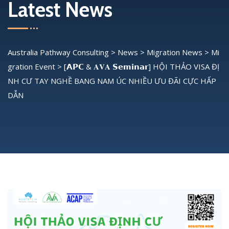
Latest News
Australia Pathway Consulting
>
News
>
Migration News
>
Mi
gration Event
>
[𝗔𝗣𝗖 & 𝐀𝐕𝐀 𝗦𝗲𝗺𝗶𝗻𝗮𝗿] HỘI THẢO VISA ĐỊ
NH CƯ TAY NGHỀ BANG NAM ÚC NHIỀU ƯU ĐÃI CỰC HẤP
DẪN