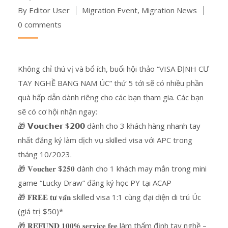
By Editor User
Migration Event
,
Migration News
0 comments
Không chỉ thú vị và bổ ích, buổi hội thảo “VISA ĐỊNH CƯ
TAY NGHỀ BANG NAM ÚC” thứ 5 tới sẽ có nhiều phần
quà hấp dẫn dành riêng cho các bạn tham gia. Các bạn
sẽ có cơ hội nhận ngay:
🎁 𝗩𝗼𝘂𝗰𝗵𝗲𝗿 $𝟮𝟬𝟬 dành cho 3 khách hàng nhanh tay
nhất đăng ký làm dịch vụ skilled visa với APC trong
tháng 10/2023.
🎁 𝐕𝐨𝐮𝐜𝐡𝐞𝐫 $𝟐𝟓𝟎 dành cho 1 khách may mắn trong mini
game “Lucky Draw” đăng ký học PY tại ACAP
🎁 𝐅𝐑𝐄𝐄 𝐭𝐮̛ 𝐯𝐚̂́𝐧 skilled visa 1:1 cùng đại diện di trú Úc
(giá trị $50)*
🎁 𝐑𝐄𝐅𝐔𝐍𝐃 𝟏𝟎𝟎% 𝐬𝐞𝐫𝐯𝐢𝐜𝐞 𝐟𝐞𝐞 làm thẩm định tay nghề –