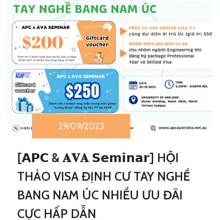
29/09/2023
[𝗔𝗣𝗖 & 𝐀𝐕𝐀 𝗦𝗲𝗺𝗶𝗻𝗮𝗿] HỘI
THẢO VISA ĐỊNH CƯ TAY NGHỀ
BANG NAM ÚC NHIỀU ƯU ĐÃI
CỰC HẤP DẪN