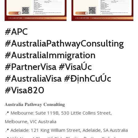
#APC
#AustraliaPathwayConsulting
#AustraliaImmigration
#PartnerVisa #VisaÚc
#AustraliaVisa #ĐịnhCưÚc
#Visa820
𝐀𝐮𝐬𝐭𝐫𝐚𝐥𝐢𝐚 𝐏𝐚𝐭𝐡𝐰𝐚𝐲 𝐂𝐨𝐧𝐬𝐮𝐥𝐭𝐢𝐧𝐠
📍 Melbourne: Suite 119B, 530 Little Collins Street,
Melbourne, VIC Australia
📍 Adelaide: 121 King William Street, Adelaide, SA Australia