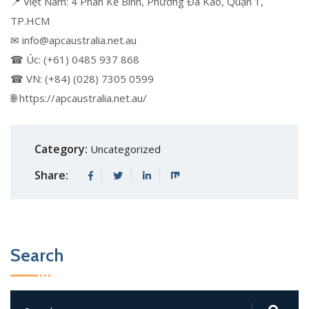
📍 Việt Nam: 4 Phan Kế Bính, Phường Đa Kao, Quận 1,
TP.HCM
✉ info@apcaustralia.net.au
☎ Úc: (+61) 0485 937 868
☎ VN: (+84) (028) 7305 0599
🌐 https://apcaustralia.net.au/
Category:
Uncategorized
Share:
Search