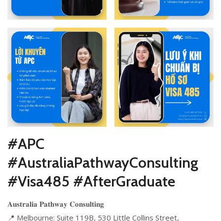
#APC
#AustraliaPathwayConsulting
#Visa485 #AfterGraduate
𝐀𝐮𝐬𝐭𝐫𝐚𝐥𝐢𝐚 𝐏𝐚𝐭𝐡𝐰𝐚𝐲 𝐂𝐨𝐧𝐬𝐮𝐥𝐭𝐢𝐧𝐠
📍 Melbourne: Suite 119B, 530 Little Collins Street,