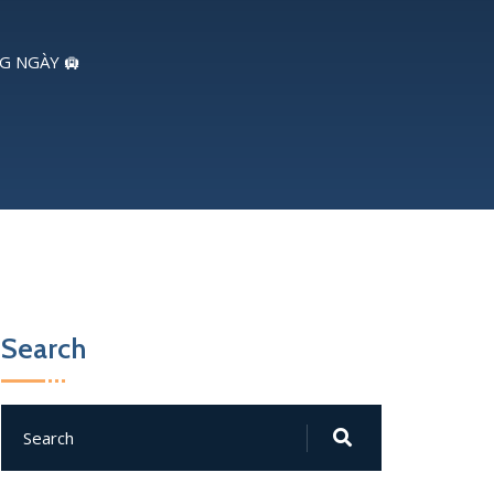
NG NGÀY 🛄
Search