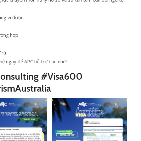
ắng vì được:
rường hợp
Trú
 hệ ngay để APC hỗ trợ bạn nhé!
onsulting #Visa600
ismAustralia