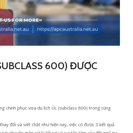
 (SUBCLASS 600) ĐƯỢC
g chinh phục visa du lịch Úc (subclass 600) trong cùng
hay đổi và siết chặt như hiện nay, việc có được 3 kết quả
ng lực chuyên môn xử lý hồ sơ và sự tận tâm của đội ngũ tư