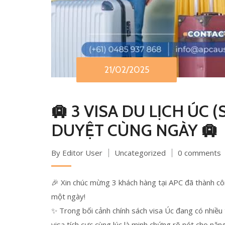
21/02/2025
🛄 3 VISA DU LỊCH ÚC
DUYỆT CÙNG NGÀY 🛄
By Editor User
Uncategorized
0 comments
🎉 Xin chúc mừng 3 khách hàng tại APC đã thành côn
một ngày!
✨ Trong bối cảnh chính sách visa Úc đang có nhiều t
visa tích cực cùng lúc là minh chứng rõ nét cho nă