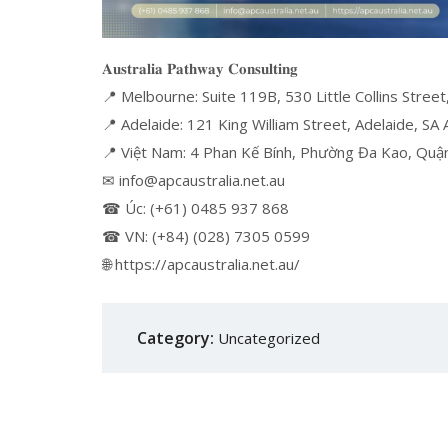
𝐀𝐮𝐬𝐭𝐫𝐚𝐥𝐢𝐚 𝐏𝐚𝐭𝐡𝐰𝐚𝐲 𝐂𝐨𝐧𝐬𝐮𝐥𝐭𝐢𝐧𝐠
📍 Melbourne: Suite 119B, 530 Little Collins Street
📍 Adelaide: 121 King William Street, Adelaide, SA 
📍 Việt Nam: 4 Phan Kế Bính, Phường Đa Kao, Qu
✉ info@apcaustralia.net.au
☎ Úc: (+61) 0485 937 868
☎ VN: (+84) (028) 7305 0599
🌐 https://apcaustralia.net.au/
Category:
Uncategorized