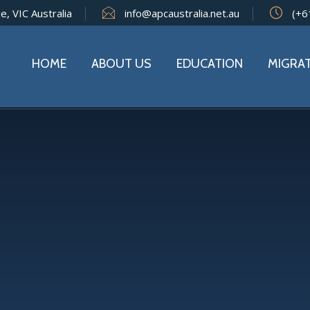
e, VIC Australia
info@apcaustralia.net.au
(+6
HOME
ABOUT US
EDUCATION
MIGRA