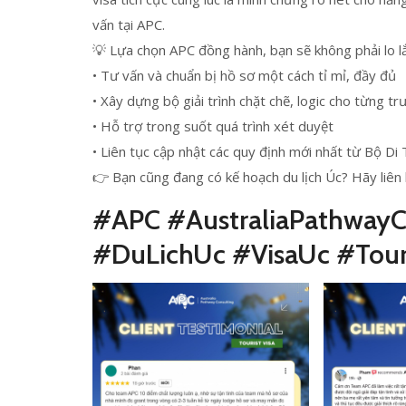
vấn tại APC.
💡 Lựa chọn APC đồng hành, bạn sẽ không phải lo l
• Tư vấn và chuẩn bị hồ sơ một cách tỉ mỉ, đầy đủ
• Xây dựng bộ giải trình chặt chẽ, logic cho từng t
• Hỗ trợ trong suốt quá trình xét duyệt
• Liên tục cập nhật các quy định mới nhất từ Bộ Di 
👉 Bạn cũng đang có kế hoạch du lịch Úc? Hãy liên
#APC #AustraliaPathwayC
#DuLichUc #VisaUc #Tour