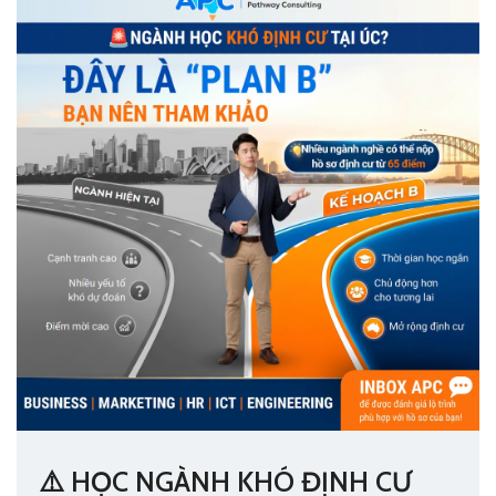
⚠️ HỌC NGÀNH KHÓ ĐỊNH CƯ