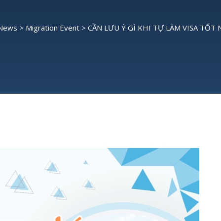
 News
>
Migration Event
>
CẦN LƯU Ý GÌ KHI TỰ LÀM VISA TỐT