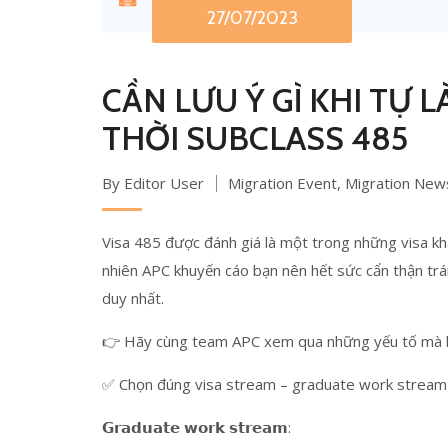
27/07/2023
CẦN LƯU Ý GÌ KHI TỰ 
THỜI SUBCLASS 485
By Editor User
Migration Event
,
Migration New
Visa 485 được đánh giá là một trong những visa kh
nhiên APC khuyến cáo bạn nên hết sức cẩn thận trán
duy nhất.
👉 Hãy cùng team APC xem qua những yếu tố mà bạ
✅ Chọn đúng visa stream – graduate work stream
𝗚𝗿𝗮𝗱𝘂𝗮𝘁𝗲 𝘄𝗼𝗿𝗸 𝘀𝘁𝗿𝗲𝗮𝗺: