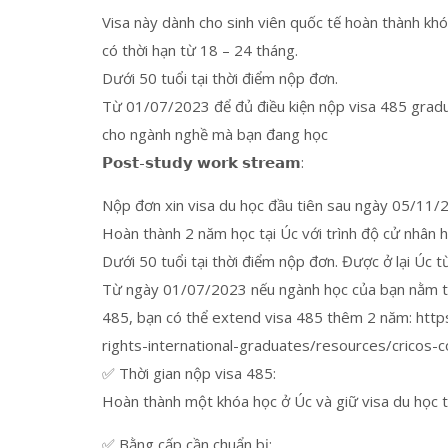
Visa này dành cho sinh viên quốc tế hoàn thành kh
có thời hạn từ 18 – 24 tháng.
Dưới 50 tuổi tại thời điểm nộp đơn.
Từ 01/07/2023 để đủ điều kiện nộp visa 485 gradu
cho ngành nghề mà bạn đang học
𝗣𝗼𝘀𝘁-𝘀𝘁𝘂𝗱𝘆 𝘄𝗼𝗿𝗸 𝘀𝘁𝗿𝗲𝗮𝗺:
Nộp đơn xin visa du học đầu tiên sau ngày 05/11/
Hoàn thành 2 năm học tại Úc với trình độ cử nhân 
Dưới 50 tuổi tại thời điểm nộp đơn. Được ở lại Úc t
Từ ngày 01/07/2023 nếu ngành học của bạn nằm tro
485, bạn có thể extend visa 485 thêm 2 năm: ht
rights-international-graduates/resources/cricos-
✅ Thời gian nộp visa 485:
Hoàn thành một khóa học ở Úc và giữ visa du học 
✅ Bằng cấp cần chuẩn bị: