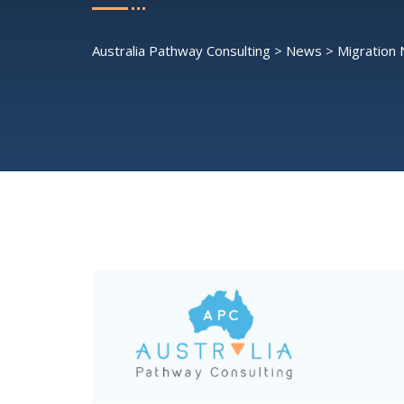
Australia Pathway Consulting
>
News
>
Migration