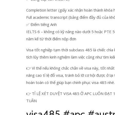
Completion letter (giấy xác nhận hoàn thành khóa 
Full academic transcript (bảng điểm đầy đủ của khó
✅ Điểm tiếng Anh
IELTS 6 – không có kỹ năng nào dưới 5 hoặc PTE 5
năm kể từ thời điểm nộp đơn
Visa tốt nghiệp tạm thời subclass 485 là chiếc chìa 
tích lũy thêm kinh nghiệm làm việc cũng như tìm kiế
👉 Vì thế nếu không chắc chắn về visa này, tốt nhấ
nâng cao tỉ lệ đỗ visa, tránh bỏ lỡ cơ hội được ở l
hoàn toàn có thể giúp bạn chinh phục visa 485 nhé.
👉 TỈ LỆ XÉT DUYỆT VISA 485 Ở APC LUÔN ĐẠT
TUẦN
visa485 #apc #austr