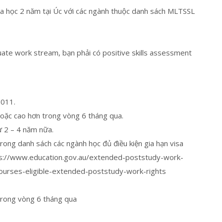
óa học 2 năm tại Úc với các ngành thuộc danh sách MLTSSL
ate work stream, bạn phải có positive skills assessment
2011.
hoặc cao hơn trong vòng 6 tháng qua.
ừ 2 – 4 năm nữa.
ng danh sách các ngành học đủ điều kiện gia hạn visa
tps://www.education.gov.au/extended-poststudy-work-
courses-eligible-extended-poststudy-work-rights
trong vòng 6 tháng qua