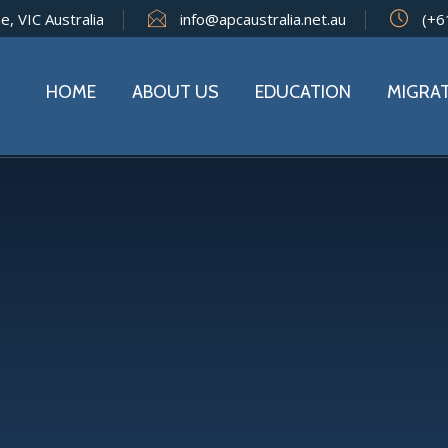
e, VIC Australia
info@apcaustralia.net.au
(+6
HOME
ABOUT US
EDUCATION
MIGRA