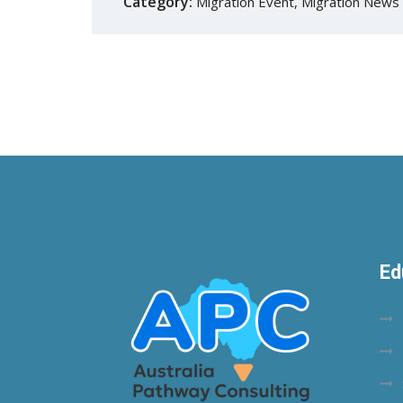
Category:
Migration Event
,
Migration News
Ed