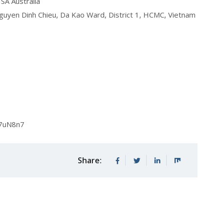
 SA Australia
Nguyen Dinh Chieu, Da Kao Ward, District 1, HCMC, Vietnam
gA7uN8n7
Share: