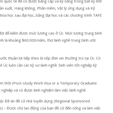
ên quốc tế để có được bằng cấp và kỹ năng trong bất kỳ lĩnh
 Sản xuất, Hàng không, Phần mềm, Vật lý ứng dụng và Kỹ
hóa học sau đại học, bằng đại học và các chương trình TAFE
 đợi để kiếm được mức lương cao ở Úc. Mức lương trung bình
tính là khoảng $60.000/năm, thợ lành nghề trung bình ước
ước thuận lợi tiếp theo là nộp đơn xin thường trú tại Úc. Có
ế Úc luôn cần các kỹ sư lành nghề. Sinh viên tốt nghiệp kỹ
 tạm thời (Post-study Work Visa or a Temporary Graduate
t nghiệp và có được kinh nghiệm làm việc lành nghề.
hoặc Đề án đề cử nhà tuyển dụng (Regional Sponsored
 – Được chủ lao động của bạn đề cử đến sống và làm việc