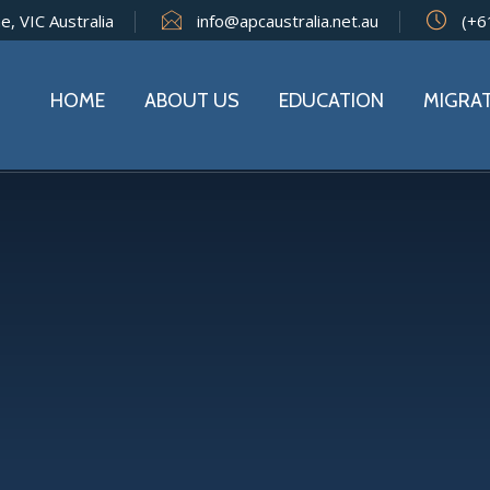
e, VIC Australia
info@apcaustralia.net.au
(+6
HOME
ABOUT US
EDUCATION
MIGRA