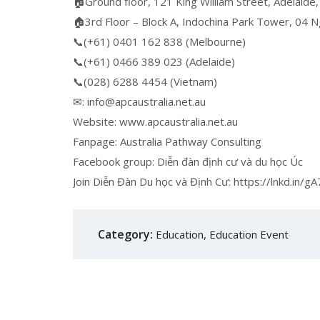
🏠Ground floor, 121 King William Street, Adelaide,
🏠3rd Floor – Block A, Indochina Park Tower, 04 
📞(+61) 0401 162 838 (Melbourne)
📞(+61) 0466 389 023 (Adelaide)
📞(028) 6288 4454 (Vietnam)
✉: info@apcaustralia.net.au
Website: www.apcaustralia.net.au
Fanpage: Australia Pathway Consulting
Facebook group: Diễn đàn định cư và du học Úc
Join Diễn Đàn Du học và Định Cư: https://lnkd.in/
Category:
Education
,
Education Event