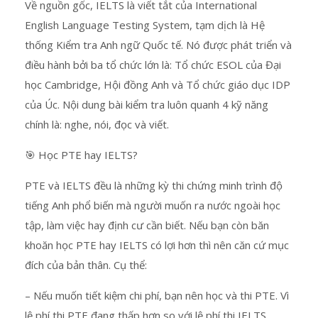
Về nguồn gốc, IELTS là viết tắt của International
English Language Testing System, tạm dịch là Hệ
thống Kiểm tra Anh ngữ Quốc tế. Nó được phát triển và
điều hành bởi ba tổ chức lớn là: Tổ chức ESOL của Đại
học Cambridge, Hội đồng Anh và Tổ chức giáo dục IDP
của Úc. Nội dung bài kiểm tra luôn quanh 4 kỹ năng
chính là: nghe, nói, đọc và viết.
🎯 Học PTE hay IELTS?
PTE và IELTS đều là những kỳ thi chứng minh trình độ
tiếng Anh phổ biến mà người muốn ra nước ngoài học
tập, làm việc hay định cư cần biết. Nếu bạn còn băn
khoăn học PTE hay IELTS có lợi hơn thì nên căn cứ mục
đích của bản thân. Cụ thể:
– Nếu muốn tiết kiệm chi phí, bạn nên học và thi PTE. Vì
lệ phí thi PTE đang thấp hơn so với lệ phí thi IELTS.