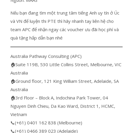
Nguồn: MAAS
Nếu bạn đang tìm một trung tâm tiếng Anh uy tín ở Úc
và VN để luyện thi PTE thì hãy nhanh tay liên hệ cho
team APC để nhận ngay các voucher ưu đãi học phí và
quà tặng hấp dẫn bạn nhé
Australia Pathway Consulting (APC)
🏠Suite 119B, 530 Little Collins Street, Melbourne, VIC
Australia
🏠Ground floor, 121 King William Street, Adelaide, SA
Australia
🏠3rd Floor – Block A, Indochina Park Tower, 04
Nguyen Dinh Chieu, Da Kao Ward, District 1, HCMC,
Vietnam
📞(+61) 0401 162 838 (Melbourne)
📞(+61) 0466 389 023 (Adelaide)