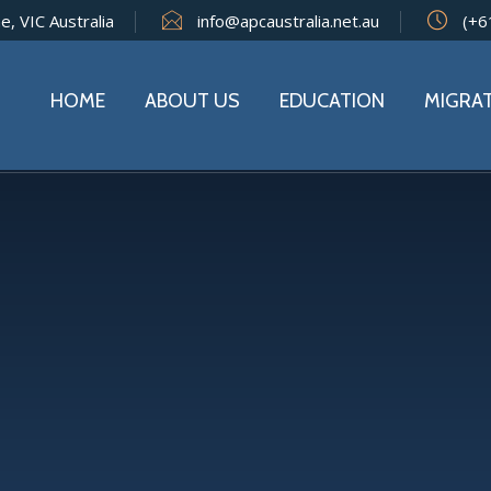
e, VIC Australia
info@apcaustralia.net.au
(+6
HOME
ABOUT US
EDUCATION
MIGRA