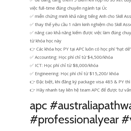
việc full-time đúng chuyên ngành tại Úc
✅ miễn chứng minh khả năng tiếng Anh cho Skill A
✅ thay thế yêu cầu 1 năm kinh nghiệm cho Skill As
✅ nâng cao khả năng kiếm được việc làm đúng chuyể
từ khóa học này
👉 Các khóa học PY tại APC luôn có học phí “hạt dẻ
✅ Accounting: Học phí chỉ từ $4,500/khóa
✅ ICT: Học phí chỉ từ $8,000/khóa
✅ Engineering: Học phí chỉ từ $15,200/ khóa
👉 Đặc biệt, khi đăng ký package visa 485 & PY th
👉 Hãy nhanh tay liên hệ team APC để được tư vấn
apc #australiapathw
#professionalyear 