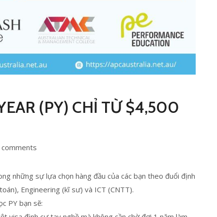
EAR (PY) CHỈ TỪ $4,500
 comments
rong những sự lựa chọn hàng đầu của các bạn theo đuổi định
toán), Engineering (kĩ sư) và ICT (CNTT).
ọc PY bạn sẽ:
ệt visa định cư tay nghề mà không cần chờ đợi 1 năm làm