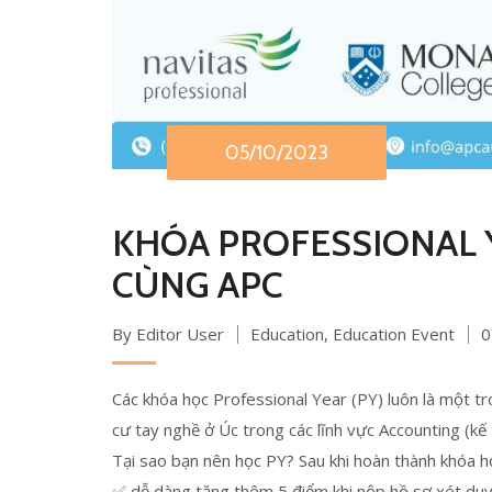
05/10/2023
KHÓA PROFESSIONAL Y
CÙNG APC
By Editor User
Education
,
Education Event
0
Các khóa học Professional Year (PY) luôn là một t
cư tay nghề ở Úc trong các lĩnh vực Accounting (kế 
Tại sao bạn nên học PY? Sau khi hoàn thành khóa h
✅ dễ dàng tăng thêm 5 điểm khi nộp hồ sơ xét duy