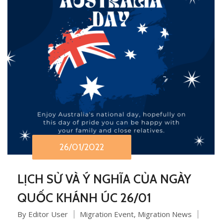
26/01/2022
LỊCH SỬ VÀ Ý NGHĨA CỦA NGÀY
QUỐC KHÁNH ÚC 26/01
By Editor User
Migration Event
,
Migration News