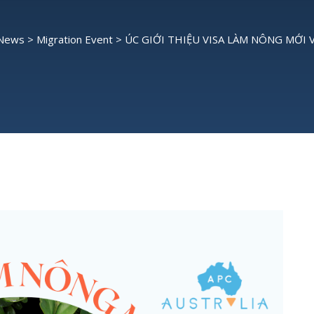
 News
>
Migration Event
>
ÚC GIỚI THIỆU VISA LÀM NÔNG MỚ