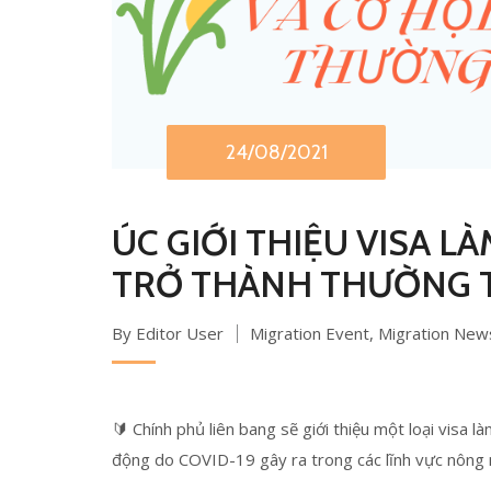
24/08/2021
ÚC GIỚI THIỆU VISA L
TRỞ THÀNH THƯỜNG 
By Editor User
Migration Event
,
Migration New
🔰 Chính phủ liên bang sẽ giới thiệu một loại visa l
động do COVID-19 gây ra trong các lĩnh vực nông n