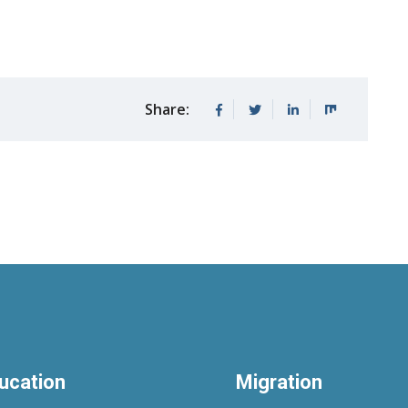
Share:
ucation
Migration