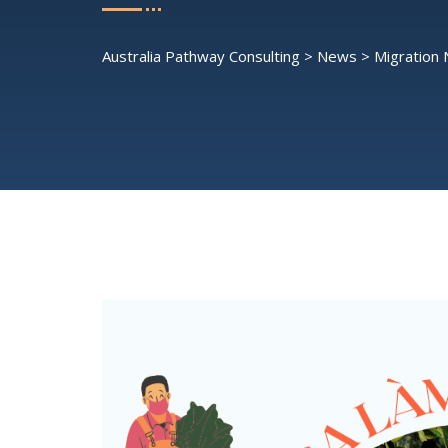
Australia Pathway Consulting
>
News
>
Migration