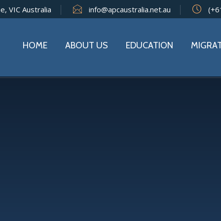
e, VIC Australia
info@apcaustralia.net.au
(+6
HOME
ABOUT US
EDUCATION
MIGRA