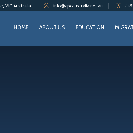
e, VIC Australia
info@apcaustralia.net.au
(+6
HOME
ABOUT US
EDUCATION
MIGRA