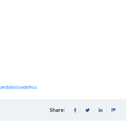
ndanduhocvadinhcu
Share: