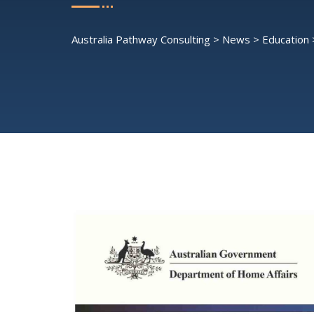
Australia Pathway Consulting
>
News
>
Education