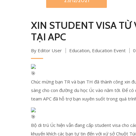
23/12/2021
XIN STUDENT VISA TỪ
TẠI APC
By Editor User
Education
,
Education Event
0
Chúc mừng bạn TR và bạn TH đã thành công xin đượ
sàng cho con đường du học Úc vào năm tới. Để có 
team APC đã hỗ trợ bạn xuyên suốt trong quá trình 
Bộ di trú Úc hiện vẫn đang cấp student visa cho c
khuyến khích các bạn tự tin đến với xứ sở Chuột Tú