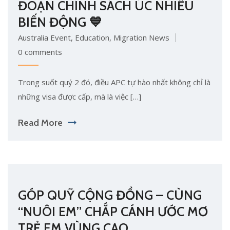
ĐOẠN CHÍNH SÁCH ÚC NHIỀU
BIẾN ĐỘNG 💙
Australia Event
,
Education
,
Migration News
0 comments
Trong suốt quý 2 đó, điều APC tự hào nhất không chỉ là
những visa được cấp, mà là việc […]
Read More
GÓP QUỸ CỘNG ĐỒNG – CÙNG
“NUÔI EM” CHẮP CÁNH ƯỚC MƠ
TRẺ EM VÙNG CAO