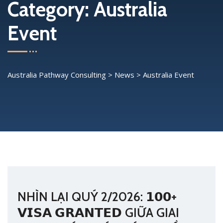
Category:
Australia
Event
Australia Pathway Consulting
>
News
>
Australia Event
NHÌN LẠI QUÝ 2/2026: 𝟭𝟬𝟬+
𝗩𝗜𝗦𝗔 𝗚𝗥𝗔𝗡𝗧𝗘𝗗 GIỮA GIAI