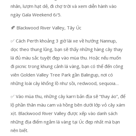
nhân, lượm hạt dẻ, đi chợ trời và xem diễn hành vào
ngày Gala Weekend 6/5.
🍂 Blackwood River Valley, Tây Úc
✅ Cách Perth khoảng 3 giờ lái xe về hướng Nannup,
dọc theo thung lũng, bạn sẽ thấy những hàng cây thay
lá đủ màu sắc tuyệt đẹp vào mùa thu. Hoặc nếu muốn
đi picnic trong khung cảnh lá vàng, bạn có thể đến công
viên Golden Valley Tree Park gần Balingup, nơi có
những loài cây khổng lồ như sồi, redwood, sequoia…
✅ Vào mùa thu, những cây karri bản địa sẽ “thay áo”, để
lộ phần thân màu cam và hồng bên dưới lớp vỏ cây xám
xịt. Blackwood River Valley được xếp vào danh sách
những địa điểm ngắm lá vàng tại Úc đẹp nhất mà bạn
nên biết.