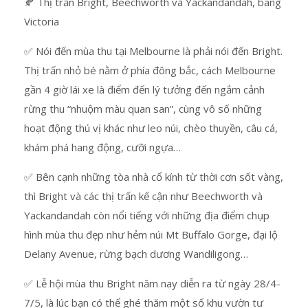
🍂 Thị trấn Bright, Beechworth và Yackandandah, bang
Victoria
✅ Nói đến mùa thu tại Melbourne là phải nói đến Bright.
Thị trấn nhỏ bé nằm ở phía đông bắc, cách Melbourne
gần 4 giờ lái xe là điểm đến lý tưởng đến ngắm cảnh
rừng thu “nhuộm màu quan san”, cùng vô số những
hoạt động thú vị khác như leo núi, chèo thuyền, câu cá,
khám phá hang động, cưỡi ngựa…
✅ Bên cạnh những tòa nhà cổ kính từ thời cơn sốt vàng,
thì Bright và các thị trấn kế cận như Beechworth và
Yackandandah còn nổi tiếng với những địa điểm chụp
hình mùa thu đẹp như hẻm núi Mt Buffalo Gorge, đại lộ
Delany Avenue, rừng bạch dương Wandiligong…
✅ Lễ hội mùa thu Bright năm nay diễn ra từ ngày 28/4-
7/5, là lúc bạn có thể ghé thăm một số khu vườn tư